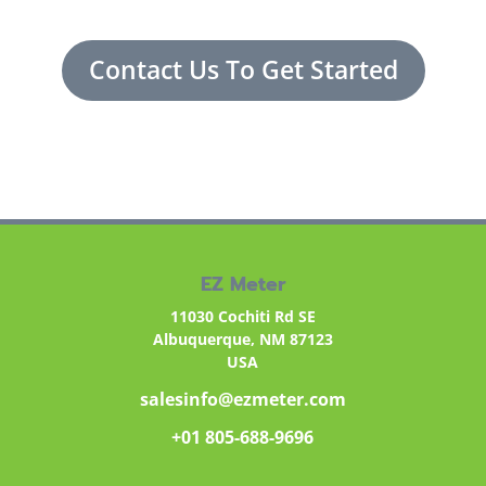
Contact Us To Get Started
EZ Meter
11030 Cochiti Rd SE
Albuquerque, NM 87123
USA
salesinfo@ezmeter.com
+01 805-688-9696