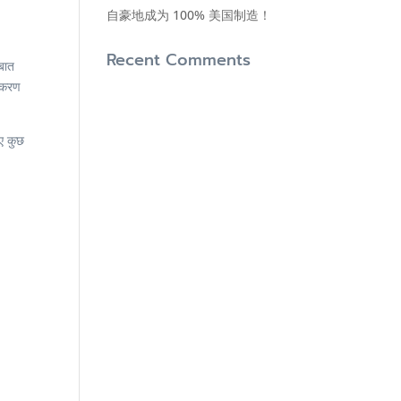
自豪地成为 100% 美国制造！
Recent Comments
 बात
उपकरण
िए कुछ